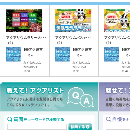
アクアリウムラリー大･･･
アクアリウムバス v･･･
アクアリウムバス 
（0）
（0）
（0）
100アク運営
100アク運営
100
さん
さん
さ
みずものコム
みずものコム
みず
2020/01/24
2019/10/23
2019/0
10:37
11:30
11:42