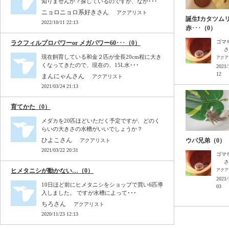
知りませんか？探しているのですが、なか･･･
ニョロニョロ系好きさん
アクアリスト
誕生❗カタツム
2022/10/11 22:13
赤･･･（0）
ゴマ
ラクフィルプロパワーor メガパワー60･･･（0）
さ
現在飼育している和金２匹が全長20cm程に大き
アクア
くなってきたので、現在の、15L水･･･
2021/
12
まんにゃんさん
アクアリスト
2021/03/24 21:13
育てかた（0）
メダカを20匹ほどいただく予定ですが、どのく
らいの大きさの水槽がいいでしょうか？
ひよこさん
ウパ兄弟（0）
アクアリスト
2021/03/22 20:31
ゴマ
さ
ヒメタニシが動かない…（0）
アクア
2021/
10日ほど前にヒメタニシをショップで買い6匹導
03
入しました。 ですが水槽によって･･･
ちろさん
アクアリスト
2020/11/23 12:13