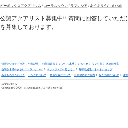
ビーボックスアクアリウム
/
コーラルタウン
/
ラフレシア
/
あくありうむ えび城
公認アクアリスト募集中!! 質問に回答していた
を募集しております。
熱帯魚ショップ検索
l
特集記事
l
熱帯魚図鑑
l
レンタル水槽
l
お知らせ
l
リンク集
l
水族館検索
熱帯魚水槽のあるレストラン、バー
l
ペットフェアへ行こう！
l
熱帯魚通販・ネットショップ
みずものコムとは？
l
リンクについて
l
情報登録について
l
広告掲載のご案内
l
個人情報について
l
運営
みずものコム
Copyright © 2006 -
mizumono.com. All rights reserved.