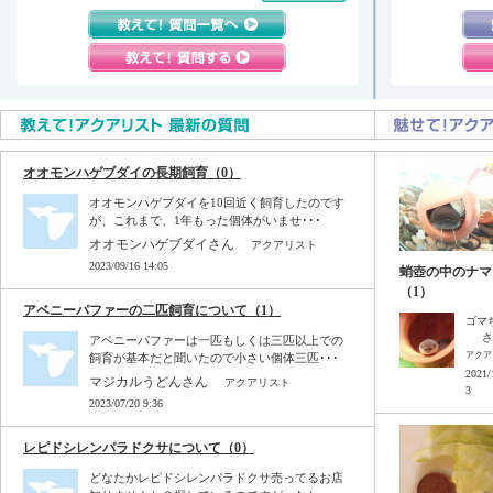
オオモンハゲブダイの長期飼育（0）
オオモンハゲブダイを10回近く飼育したのです
が、これまで、1年もった個体がいませ･･･
オオモンハゲブダイさん
アクアリスト
2023/09/16 14:05
蛸壺の中のナマ
（1）
アベニーパファーの二匹飼育について（1）
ゴマ
さ
アベニーパファーは一匹もしくは三匹以上での
アクア
飼育が基本だと聞いたので小さい個体三匹･･･
2021/
マジカルうどんさん
アクアリスト
3
2023/07/20 9:36
レピドシレンパラドクサについて（0）
どなたかレピドシレンパラドクサ売ってるお店