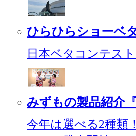
ひらひらショーベ
日本ベタコンテスト2
みずもの製品紹介『
今年は選べる2種類