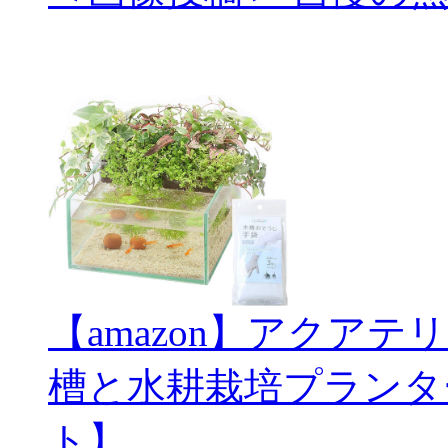
【amazon】アクアテ
槽と水耕栽培プランタ
ト】