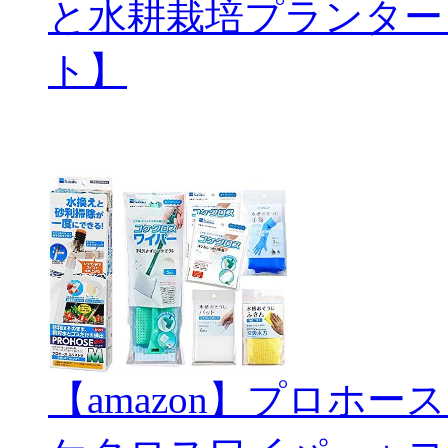
と水耕栽培プランター
ト】
【amazon】プロホ