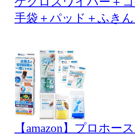
ケクロスワイパー＋コ
手袋＋パッド＋ふきん
【amazon】プロホー