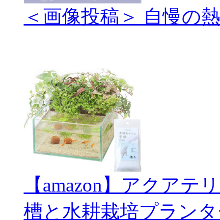
＜画像投稿＞ 自慢の
【amazon】アクアテ
槽と水耕栽培プランタ