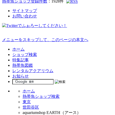
熱帯魚ショップ登録件数
：
1928
件
サイトマップ
お問い合わせ
メニューをスキップして、このページの本文へ
ホーム
ショップ検索
特集記事
熱帯魚図鑑
レンタルアクアリウム
お知らせ
ホーム
熱帯魚ショップ検索
東京
世田谷区
aquariumshop EARTH（アース）