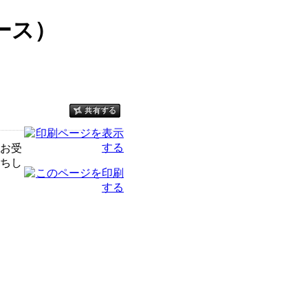
アース）
お受
ちし