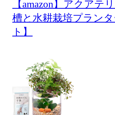
【amazon】アクアテ
槽と水耕栽培プランタ
ト】