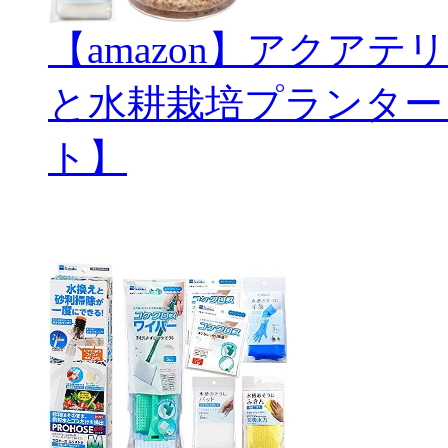
【amazon】アクアテリ
と水耕栽培プランター
ト】