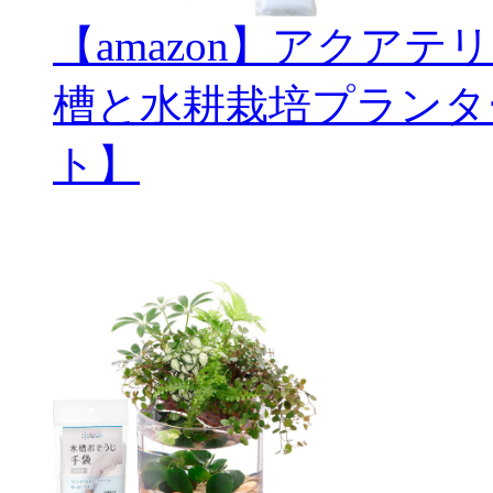
【amazon】アクアテ
槽と水耕栽培プランタ
ト】