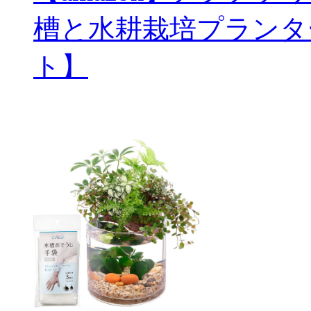
槽と水耕栽培プランタ
ト】