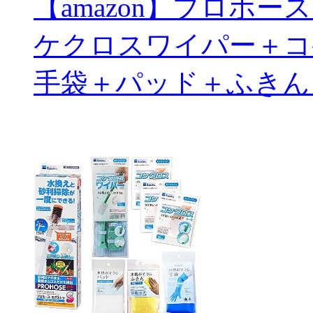
【amazon】プロホ
ケクロスワイパー＋コ
手袋＋パッド＋ふきん