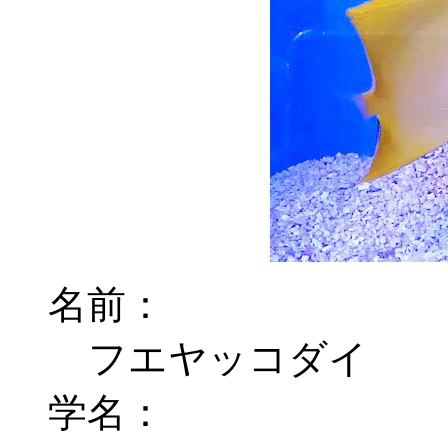
名前：
フエヤッコダイ
学名：