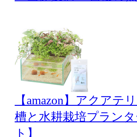
【amazon】アクアテ
槽と水耕栽培プランタ
ト】