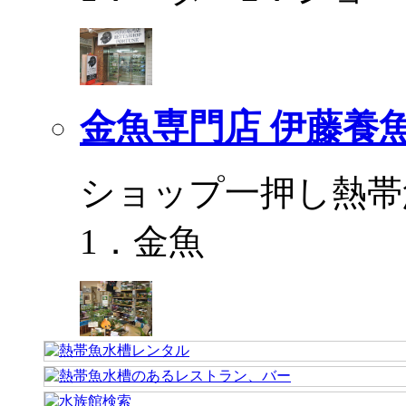
金魚専門店 伊藤養
ショップ一押し熱帯
1．金魚