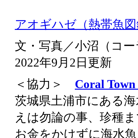
アオギハゼ（熱帯魚図
文・写真／小沼（コー
2022年9月2日更新
＜協力＞
Coral T
茨城県土浦市にある海
えは勿論の事、珍種ま
お金をかけずに海水魚