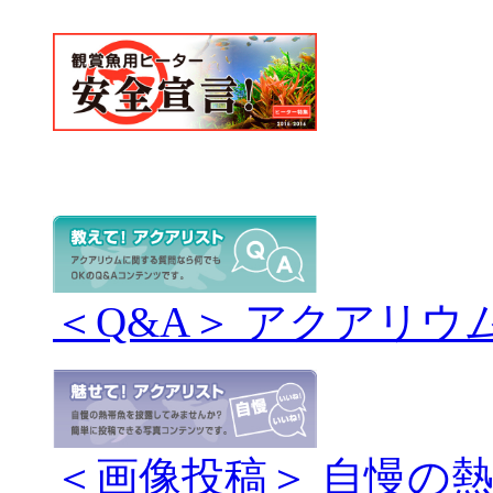
＜Q&A＞ アクアリウ
＜画像投稿＞ 自慢の