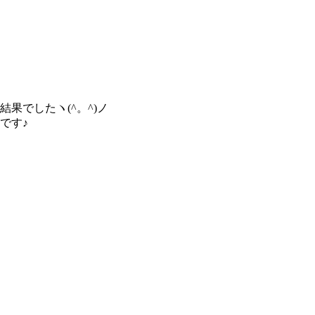
でしたヽ(^。^)ノ
です♪