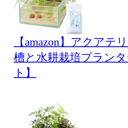
【amazon】アクアテ
槽と水耕栽培プランタ
ト】