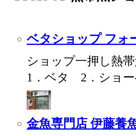
ベタショップ フォ
ショップ一押し熱帯
1．ベタ 2．ショ
金魚専門店 伊藤養