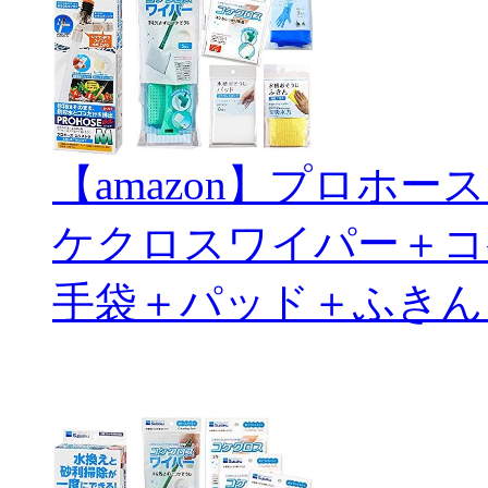
【amazon】プロホ
ケクロスワイパー＋コ
手袋＋パッド＋ふきん