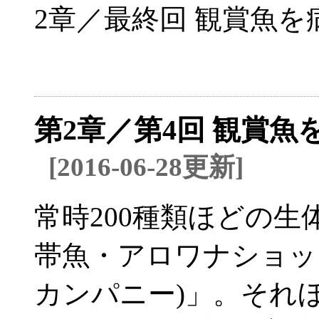
2章／最終回 観賞魚
第2章／第4回 観賞
[2016-06-28更新]
常時200種類ほどの
帯魚・アロワナショップ「L
カンパニー)」。それ