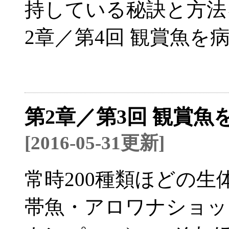
持している秘訣と方法
2章／第4回 観賞魚
第2章／第3回 観賞
[2016-05-31更新]
常時200種類ほどの
帯魚・アロワナショップ「L