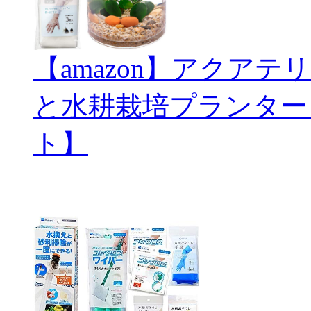
【amazon】アクアテリ
と水耕栽培プランター
ト】