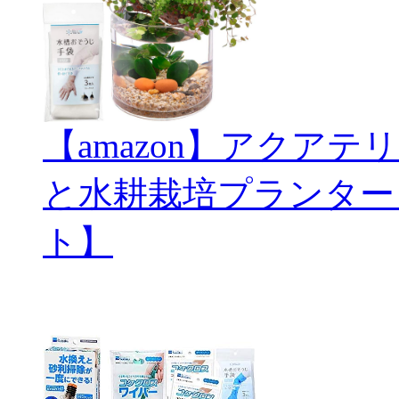
【amazon】アクアテリ
と水耕栽培プランター
ト】