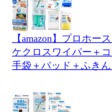
【amazon】プロホ
ケクロスワイパー＋コ
手袋＋パッド＋ふきん