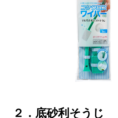
２．底砂利そうじ