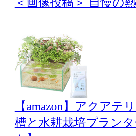
＜画像投稿＞ 自慢の
【amazon】アクアテ
槽と水耕栽培プランタ