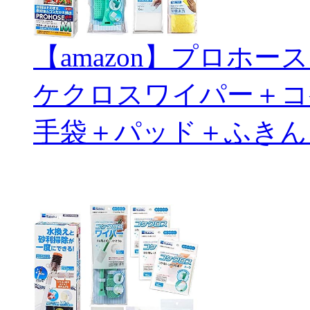
【amazon】プロホ
ケクロスワイパー＋コ
手袋＋パッド＋ふきん