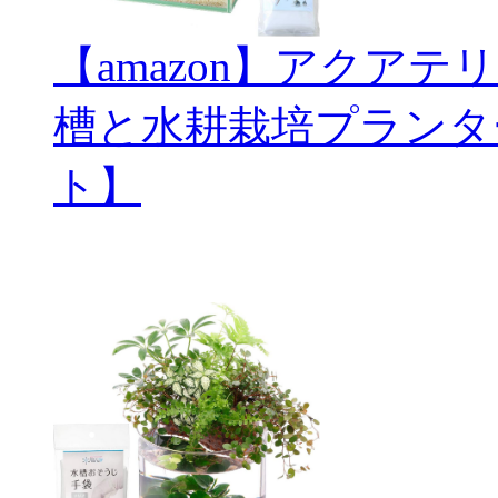
【amazon】アクアテ
槽と水耕栽培プランタ
ト】