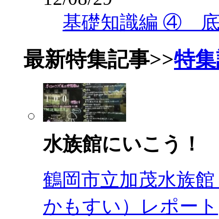
基礎知識編 ④ 
最新特集記事
>>
特集
水族館にいこう！
鶴岡市立加茂水族館
かもすい）レポート