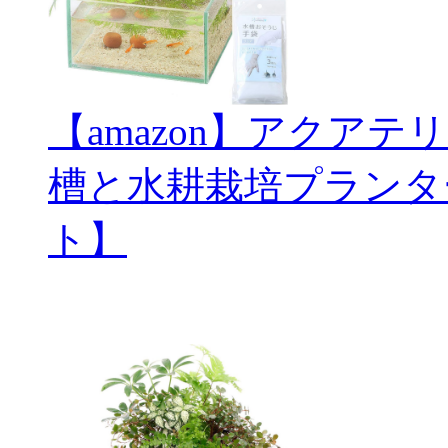
【amazon】アクアテ
槽と水耕栽培プランタ
ト】