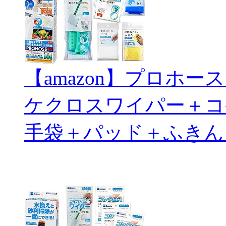
【amazon】プロホ
ケクロスワイパー＋コ
手袋＋パッド＋ふきん