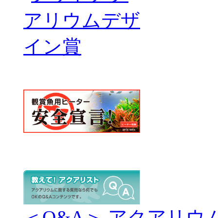
＜Q&A＞ アクアリウ