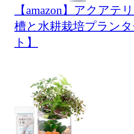
【amazon】アクアテ
槽と水耕栽培プランタ
ト】