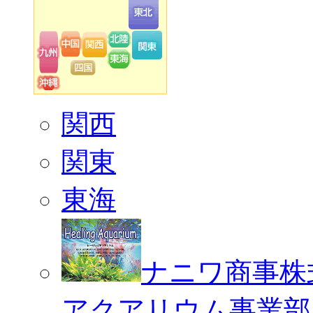
関西
関東
東海
ナニワ商事株
アクアリウム事業部