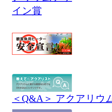
＜Q&A＞ アクアリウ