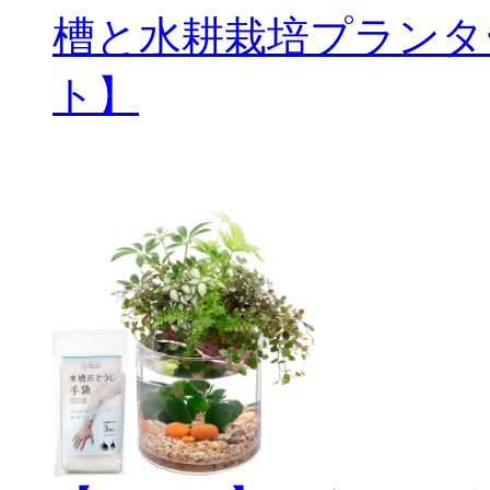
槽と水耕栽培プランタ
ト】