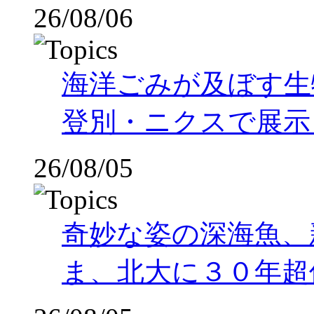
26/08/06
海洋ごみが及ぼす
登別・ニクスで展示
26/08/05
奇妙な姿の深海魚、
ま、北大に３０年超