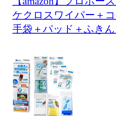
【amazon】プロホ
ケクロスワイパー＋コ
手袋＋パッド＋ふきん