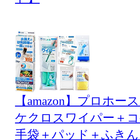
【amazon】プロホ
ケクロスワイパー＋コ
手袋＋パッド＋ふきん