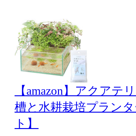
【amazon】アクアテ
槽と水耕栽培プランタ
ト】