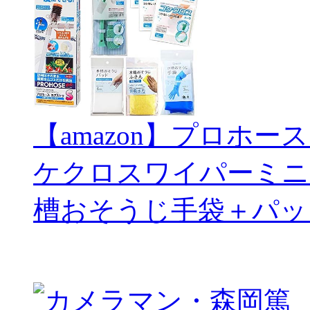
【amazon】プロホー
ケクロスワイパーミニ
槽おそうじ手袋＋パッ