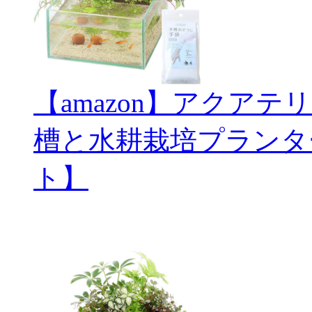
【amazon】アクアテ
槽と水耕栽培プランタ
ト】