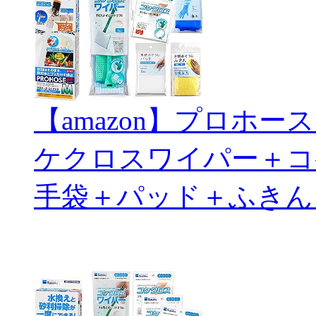
【amazon】プロホ
ケクロスワイパー＋コ
手袋＋パッド＋ふきん