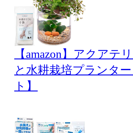
【amazon】アクアテリ
と水耕栽培プランター
ト】