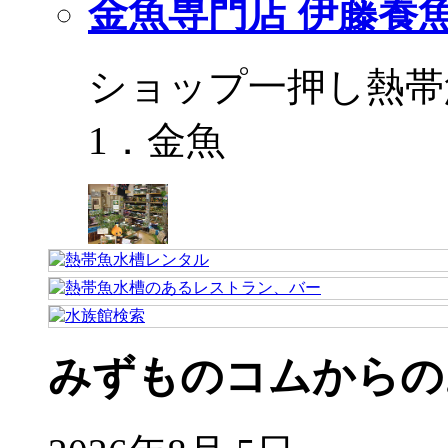
金魚専門店 伊藤養
ショップ一押し熱帯
1．金魚
みずものコムからの