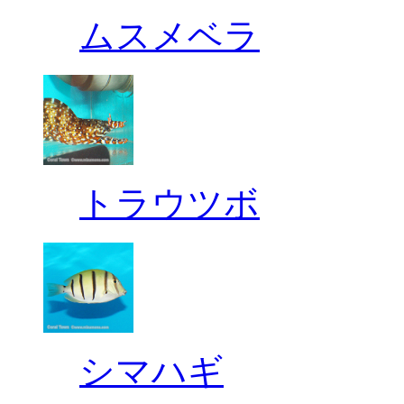
ムスメベラ
トラウツボ
シマハギ