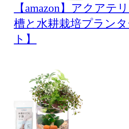
【amazon】アクアテ
槽と水耕栽培プランタ
ト】