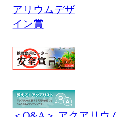
＜Q&A＞ アクアリウ