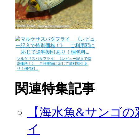
マルケサスバタフライ 《レビュー記入で特
別価格！》 ご利用額に応じて送料割引あ
り！梱包料...
関連特集記事
【海水魚&サンゴの
イ