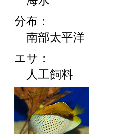
海水
分布：
南部太平洋
エサ：
人工飼料