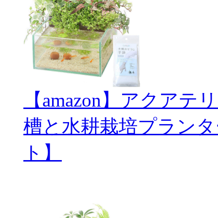
【amazon】アクアテ
槽と水耕栽培プランタ
ト】