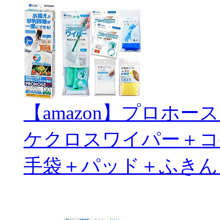
【amazon】プロホ
ケクロスワイパー＋コ
手袋＋パッド＋ふきん