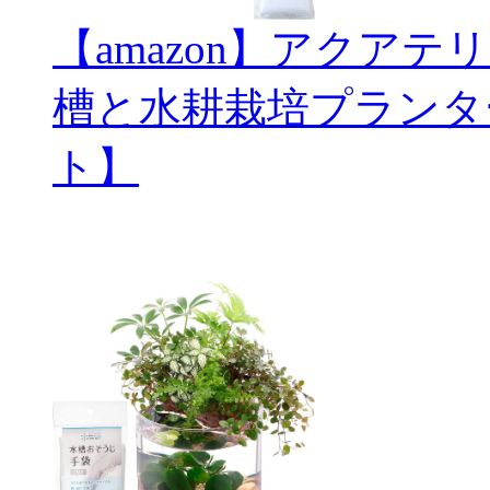
【amazon】アクアテ
槽と水耕栽培プランタ
ト】