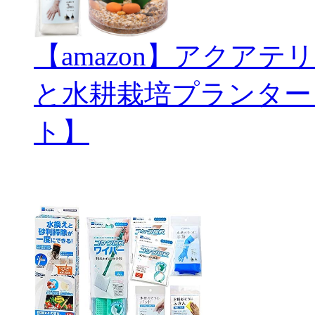
【amazon】アクアテリ
と水耕栽培プランター
ト】