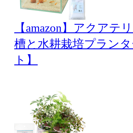
【amazon】アクアテ
槽と水耕栽培プランタ
ト】