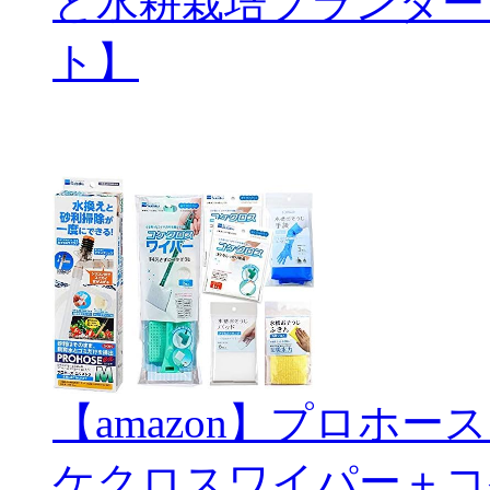
と水耕栽培プランター
ト】
【amazon】プロホ
ケクロスワイパー＋コ