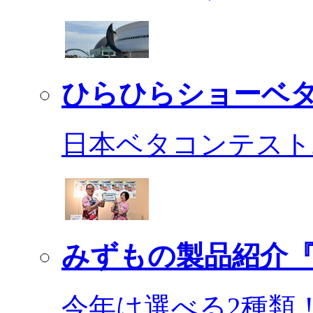
ひらひらショーベ
日本ベタコンテスト2
みずもの製品紹介『
今年は選べる2種類