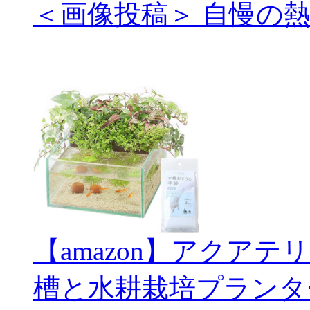
＜画像投稿＞ 自慢の
【amazon】アクアテ
槽と水耕栽培プランタ