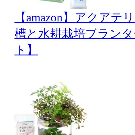
【amazon】アクアテ
槽と水耕栽培プランタ
ト】