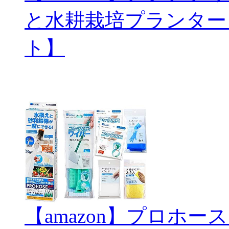
と水耕栽培プランター
ト】
【amazon】プロホ