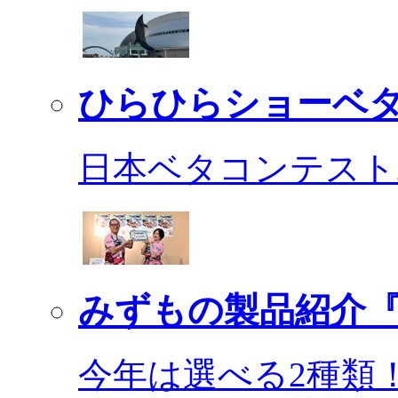
ひらひらショーベ
日本ベタコンテスト2
みずもの製品紹介『
今年は選べる2種類