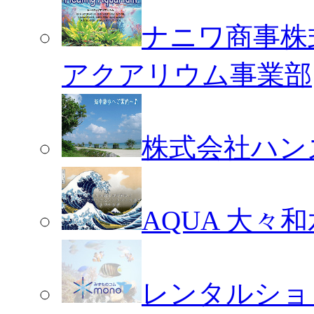
ナニワ商事株
アクアリウム事業部
株式会社ハン
AQUA 大々
レンタルショ