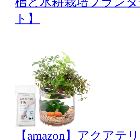
槽と水耕栽培プランタ
ト】
【amazon】アクアテリ