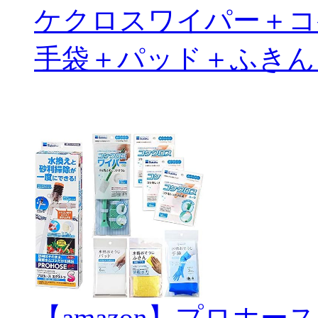
ケクロスワイパー＋コ
手袋＋パッド＋ふきん
【amazon】プロホー