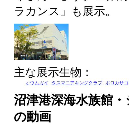
ラカンス」も展示。
主な展示生物：
オウムガイ
|
タスマニアキングクラブ
|
ボロカサゴ
沼津港深海水族館・
の動画