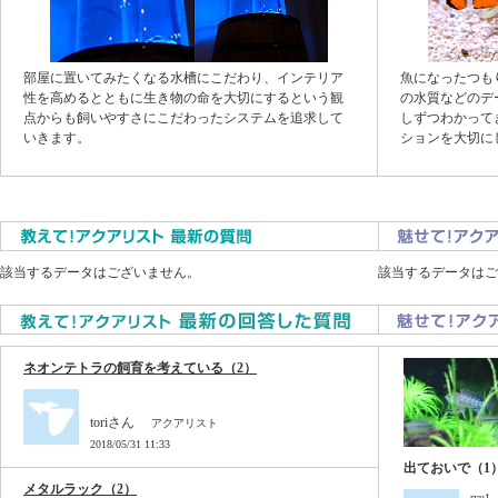
部屋に置いてみたくなる水槽にこだわり、インテリア
魚になったつも
性を高めるとともに生き物の命を大切にするという観
の水質などのデ
点からも飼いやすさにこだわったシステムを追求して
しずつわかって
いきます。
ションを大切に
該当するデータはございません。
該当するデータはご
ネオンテトラの飼育を考えている（2）
toriさん
アクアリスト
2018/05/31 11:33
出ておいで（1
メタルラック（2）
ryu1