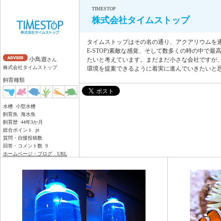
TIMESTOP
株式会社タイムストップ
タイムストップはその名の通り、アクアリウムを通
E-STOP)素敵な感覚、そして数多くの時の中で最高の
小鳥遊
たいと考えています。まだまだ小さな会社ですが
さん
株式会社タイムストップ
環境を提案できるように着実に進んでいきたいと
飼育種類
水槽 小型水槽
飼育魚 海水魚
飼育歴 44年3か月
総合ポイント pt
質問・自慢投稿数
回答・コメント数 9
ホームページ・ブログ URL