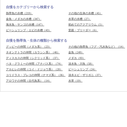
自慢をカテゴリーから検索する
熱帯魚の水槽（219）
その他の生体の水槽（45）
金魚・メダカの水槽（347）
水草の水槽（27）
海水魚・サンゴの水槽（147）
初めてのアクアリウム（5）
ビーシュリンプ・エビの水槽（43）
里親・ブリーダー（6）
自慢を熱帯魚・生体の種類から検索する
グッピーの仲間（メダカ系）（23）
その他の熱帯魚（フグ・汽水魚など）（14）
ネオンテトラの仲間（カラシン系）（46）
金魚（249）
ディスカスの仲間（シクリッド系）（37）
メダカ（93）
ベタ・グラミーの仲間（アナバス系）（74）
淡水魚・川魚（58）
アカヒレの仲間（コイ・ドジョウ系）（20）
ビーシュリンプ（24）
コリドラス・プレコの仲間（ナマズ系）（36）
淡水エビ・ザリガニ（37）
アロワナの仲間（古代魚系）（14）
水草（19）