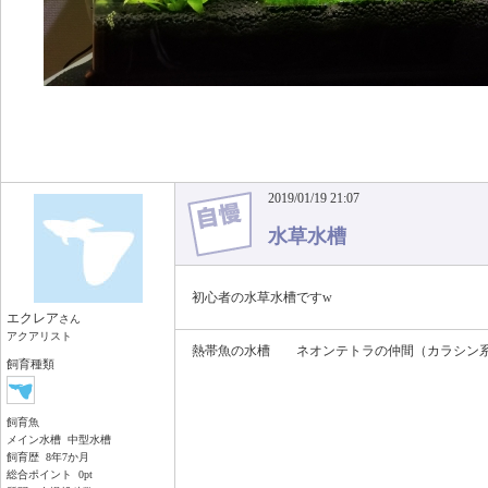
2019/01/19 21:07
水草水槽
初心者の水草水槽ですw
エクレア
さん
アクアリスト
熱帯魚の水槽 ネオンテトラの仲間（カラシン
飼育種類
飼育魚
メイン水槽 中型水槽
飼育歴 8年7か月
総合ポイント 0pt