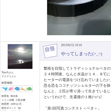
2013/02/12 19:10
やってしまった(>_<)
繁殖を目指してトラディショナルベタの
TetoA
さん
２４時間後、なんと水温が１４．８℃に＼
アクアリスト
ヒーターの電源をつけ忘れていました(>_
飼育種類
恐る恐るココナッツシェルターの下を除
なんと、２匹が寄り添って生きているじ
飼育魚 海水魚
というわけで、生還後の１枚(^o^)丿
メイン水槽 小型水槽
飼育歴 16年5か月
「第3回写真コンテスト＜ベタ＞」
総合ポイント 0pt