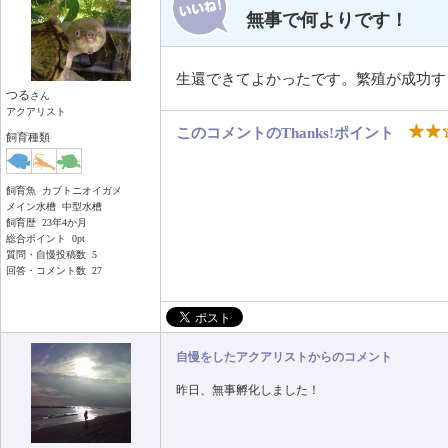
無事で何よりです！
生還できてよかったです。繁殖が成功す
つる
さん
アクアリスト
このコメントのThanks!ポイント
飼育種類
飼育魚 カブトニオイガメ
メイン水槽 中型水槽
飼育歴 23年4か月
総合ポイント 0pt
質問・自慢投稿数 5
回答・コメント数 27
自慢をしたアクアリストからのコメント
昨日、無事孵化しました！