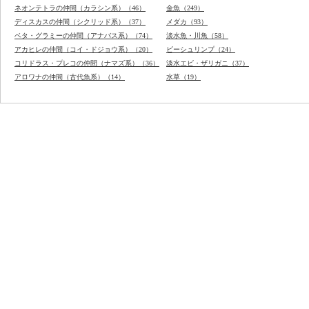
ネオンテトラの仲間（カラシン系）（46）
金魚（249）
ディスカスの仲間（シクリッド系）（37）
メダカ（93）
ベタ・グラミーの仲間（アナバス系）（74）
淡水魚・川魚（58）
アカヒレの仲間（コイ・ドジョウ系）（20）
ビーシュリンプ（24）
コリドラス・プレコの仲間（ナマズ系）（36）
淡水エビ・ザリガニ（37）
アロワナの仲間（古代魚系）（14）
水草（19）