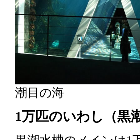
潮目の海
1万匹のいわし（黒