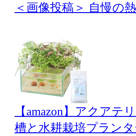
＜画像投稿＞ 自慢の
【amazon】アクアテ
槽と水耕栽培プランタ