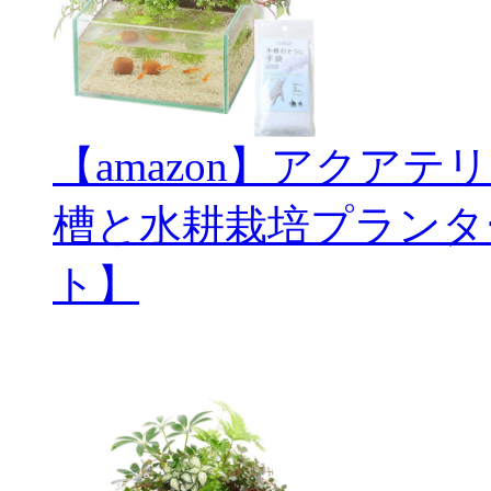
【amazon】アクアテ
槽と水耕栽培プランタ
ト】