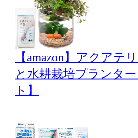
【amazon】アクアテリ
と水耕栽培プランター
ト】