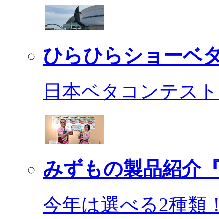
ひらひらショーベ
日本ベタコンテスト2
みずもの製品紹介『
今年は選べる2種類