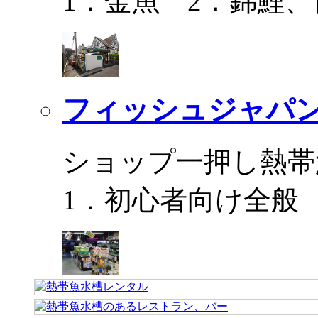
1．金魚 2．錦鯉
フィッシュジャパ
ショップ一押し熱帯
1．初心者向け全般