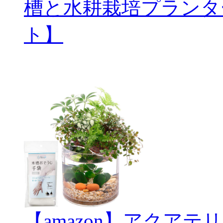
槽と水耕栽培プランタ
ト】
【amazon】アクアテリ