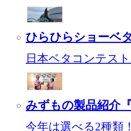
ひらひらショーベ
日本ベタコンテスト2
みずもの製品紹介『
今年は選べる2種類