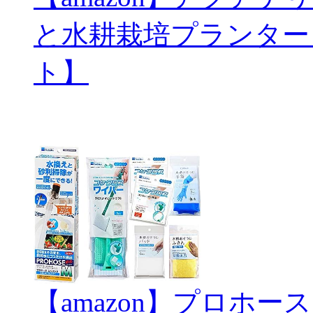
と水耕栽培プランター
ト】
【amazon】プロホ