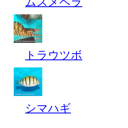
ムスメベラ
トラウツボ
シマハギ