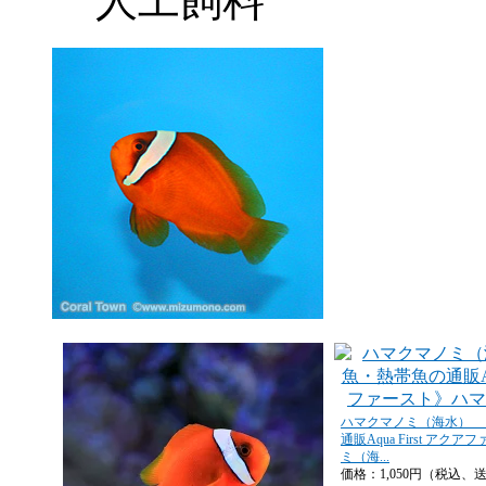
人工飼料
ハマクマノミ（海水） 
通販Aqua First ア
ミ（海...
価格：1,050円（税込、