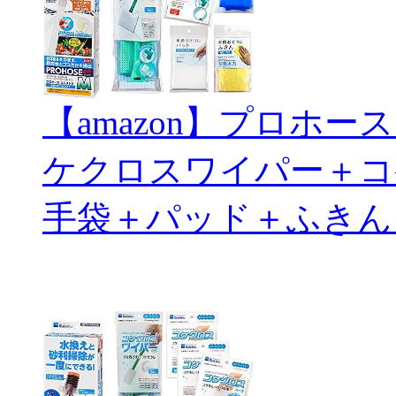
【amazon】プロホ
ケクロスワイパー＋コ
手袋＋パッド＋ふきん