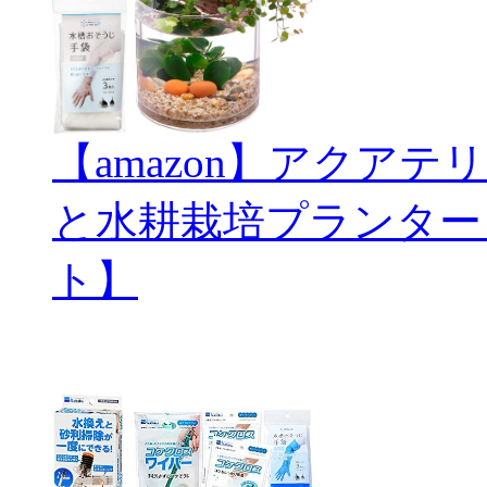
【amazon】アクアテリ
と水耕栽培プランター
ト】