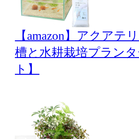
【amazon】アクアテ
槽と水耕栽培プランタ
ト】