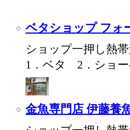
ベタショップ フォ
ショップ一押し熱帯
1．ベタ 2．ショ
金魚専門店 伊藤養