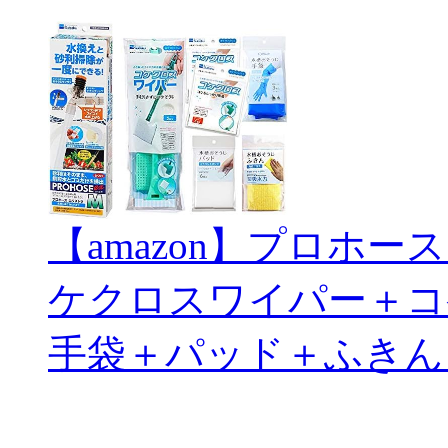
【amazon】プロホ
ケクロスワイパー＋コ
手袋＋パッド＋ふきん