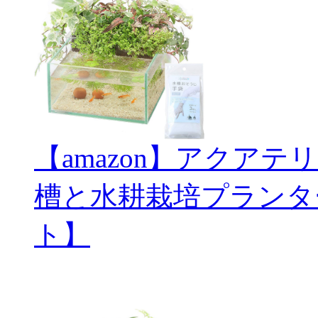
【amazon】アクアテ
槽と水耕栽培プランタ
ト】