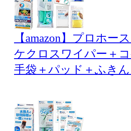
【amazon】プロホ
ケクロスワイパー＋コ
手袋＋パッド＋ふきん