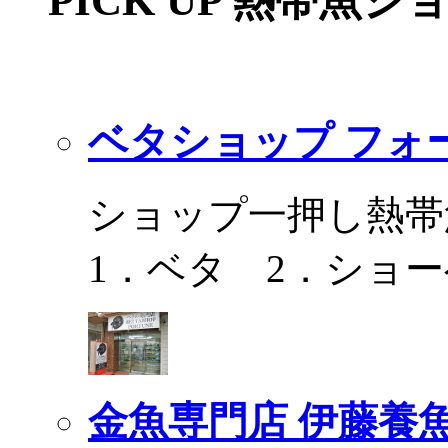
PICK UP 熱帯魚シ
ベタショップ フォ
ショップ一押し熱帯
1．ベタ 2．ショ
金魚専門店 伊藤養