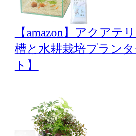
【amazon】アクアテ
槽と水耕栽培プランタ
ト】