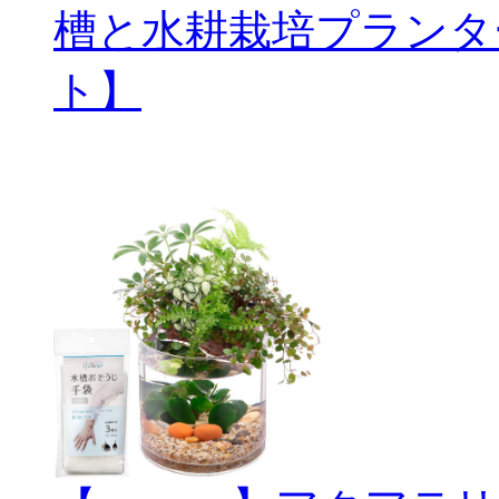
槽と水耕栽培プランタ
ト】