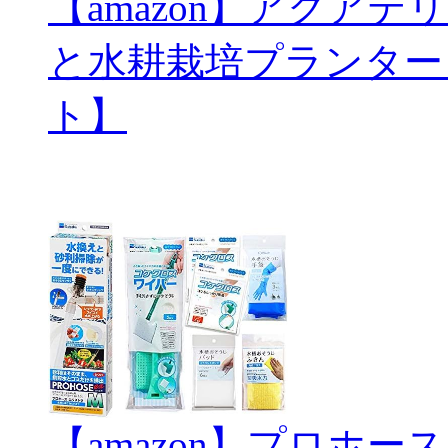
【amazon】アクアテリ
と水耕栽培プランター
ト】
【amazon】プロホ