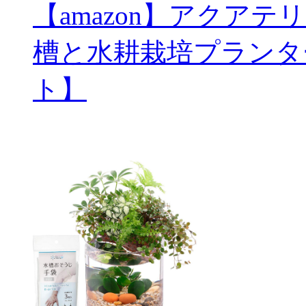
【amazon】アクアテ
槽と水耕栽培プランタ
ト】