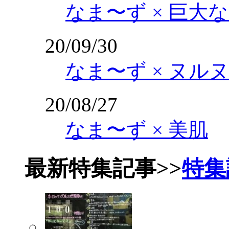
なま〜ず × 巨大
20/09/30
なま〜ず × ヌル
20/08/27
なま〜ず × 美肌
最新特集記事
>>
特集