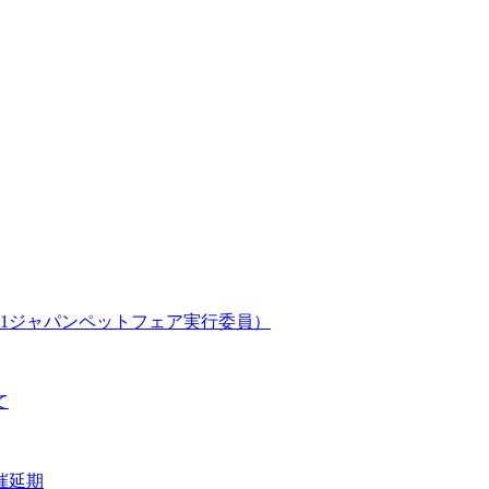
011ジャパンペットフェア実行委員）
て
催延期