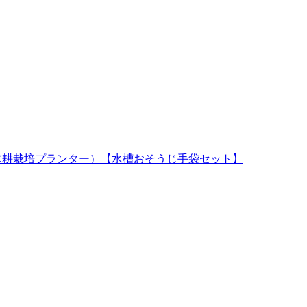
水槽と水耕栽培プランター）【水槽おそうじ手袋セット】