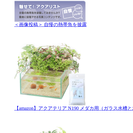
＜画像投稿＞ 自慢の熱帯魚を披露
【amazon】アクアテリア N190 メダカ用（ガラス