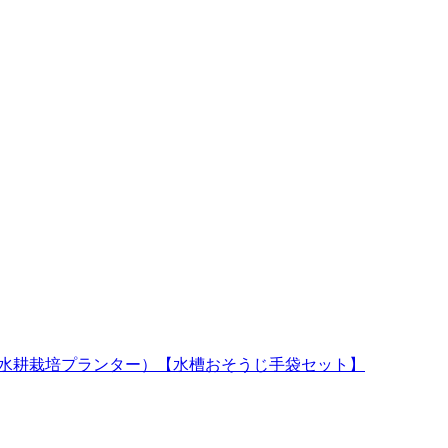
水槽と水耕栽培プランター）【水槽おそうじ手袋セット】