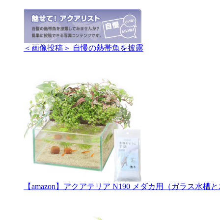
＜画像投稿＞ 自慢の熱帯魚を披露
【amazon】アクアテリア N190 メダカ用（ガラス