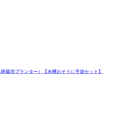
水槽と水耕栽培プランター）【水槽おそうじ手袋セット】