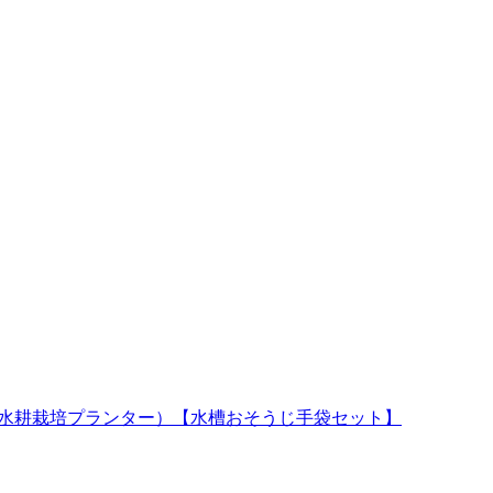
水槽と水耕栽培プランター）【水槽おそうじ手袋セット】