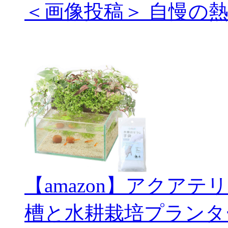
＜画像投稿＞ 自慢の
【amazon】アクアテ
槽と水耕栽培プランタ