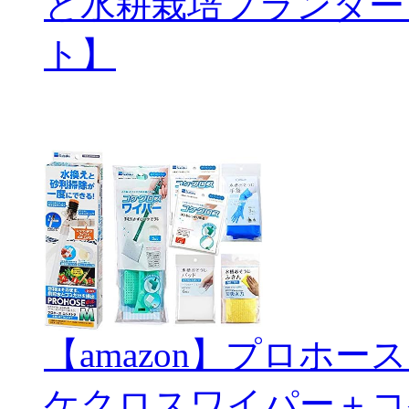
と水耕栽培プランター
ト】
【amazon】プロホ
ケクロスワイパー＋コ