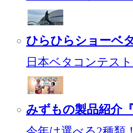
ひらひらショーベ
日本ベタコンテスト2
みずもの製品紹介『
今年は選べる2種類