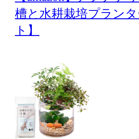
槽と水耕栽培プランタ
ト】