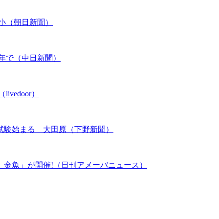
小（朝日新聞）
年で（中日新聞）
edoor）
試験始まる 大田原（下野新聞）
、金魚」が開催!（日刊アメーバニュース）