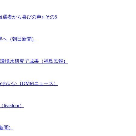
選者から喜びの声♪ その5
定へ（朝日新聞）
適環境水研究で成果（福島民報）
かわいい（DMMニュース）
edoor）
新聞）