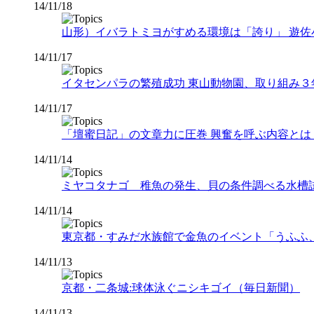
14/11/18
山形）イバラトミヨがすめる環境は「誇り」 遊佐
14/11/17
イタセンパラの繁殖成功 東山動物園、取り組み３
14/11/17
「壇蜜日記」の文章力に圧巻 興奮を呼ぶ内容とは（liv
14/11/14
ミヤコタナゴ 稚魚の発生、貝の条件調べる水槽
14/11/14
東京都・すみだ水族館で金魚のイベント「うふふ
14/11/13
京都・二条城:球体泳ぐニシキゴイ（毎日新聞）
14/11/13