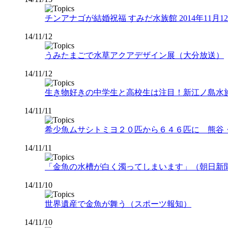
チンアナゴが結婚祝福 すみだ水族館 2014年11月
14/11/12
うみたまごで水草アクアデザイン展（大分放送）
14/11/12
生き物好きの中学生と高校生は注目！新江ノ島水族館で
14/11/11
希少魚ムサシトミヨ２０匹から６４６匹に 熊谷
14/11/11
「金魚の水槽が白く濁ってしまいます」（朝日新
14/11/10
世界遺産で金魚が舞う（スポーツ報知）
14/11/10