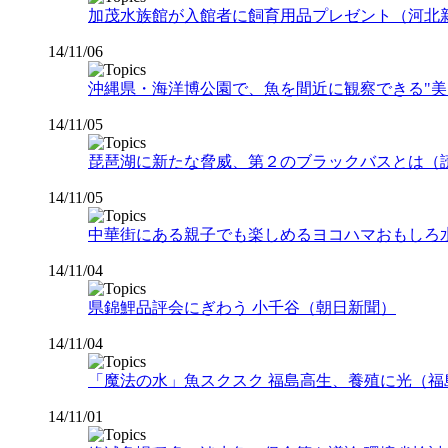
加茂水族館が入館者に飼育用品プレゼント（河北
14/11/06
沖縄県・海洋博公園で、魚を間近に観察できる"美
14/11/05
琵琶湖に新たな脅威、第２のブラックバスとは（
14/11/05
中華街にある親子でも楽しめるヨコハマおもしろ水族
14/11/04
県錦鯉品評会にぎわう 小千谷（朝日新聞）
14/11/04
「魔法の水」魚スクスク 福島高生、養殖に光（福
14/11/01