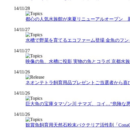
14/11/28
都心の人気水族館が来夏リニューアルオープン 
14/11/27
水槽で野菜を育てるエコファーム登場 金魚のフ
14/11/27
映像の魚、水槽に投影 実物の魚とコラボ 京都水
14/11/26
ネオンテトラ飼育用品プレゼントご当選者から喜び
14/11/26
巨大魚の宝庫タマゾン川 ナマズ、コイ…“危険な
14/11/26
観賞魚飼育用天然石粉末バクテリア活性剤「ConaCona」