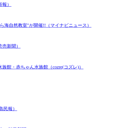
新報）
ら海自然教室"が開催!!（マイナビニュース）
読売新聞）
館・赤ちゃん水族館（cozre(コズレ)）
島民報）