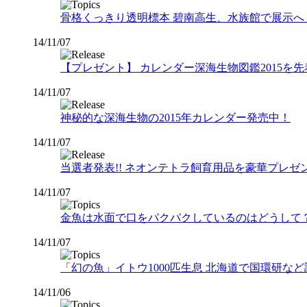
骨格くっきり透明標本 碧南高生、水族館で展示へ
14/11/07
【プレゼント】 カレンダー深海生物図鑑2015を先
14/11/07
神秘的な深海生物の2015年カレンダー発売中！
14/11/07
当選者発表!! ネオンテトラ飼育用品を豪華プレゼン
14/11/07
金魚は水面で口をパクパクしているのはどうして
14/11/07
「幻の魚」イトウ1000匹生息 北海道で国環研な
14/11/06