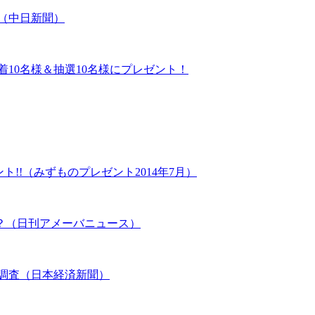
（中日新聞）
着10名様＆抽選10名様にプレゼント！
ト!!（みずものプレゼント2014年7月）
？（日刊アメーバニュース）
ど調査（日本経済新聞）