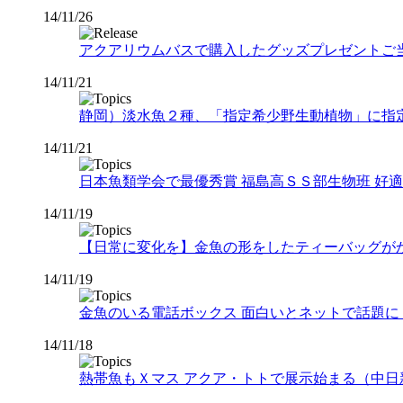
14/11/26
アクアリウムバスで購入したグッズプレゼントご当
14/11/21
静岡）淡水魚２種、「指定希少野生動植物」に指
14/11/21
日本魚類学会で最優秀賞 福島高ＳＳ部生物班 好
14/11/19
【日常に変化を】金魚の形をしたティーバッグが
14/11/19
金魚のいる電話ボックス 面白いとネットで話題に（liv
14/11/18
熱帯魚もＸマス アクア・トトで展示始まる（中日