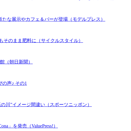
新たな展示やカフェ＆バーが登場（モデルプレス）
ンもそのまま肥料に（サイクルスタイル）
族館（朝日新聞）
の声♪ その1
悪の川”イメージ間違い（スポーツニッポン）
を発売（ValuePress!）