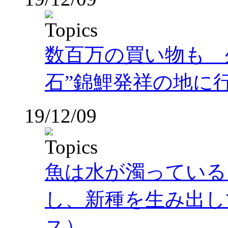
数百万の買い物も 
石”錦鯉発祥の地に行っ
19/12/09
魚は水が濁っている
し、新種を生み出し
ス）