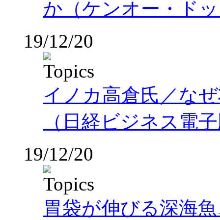
か（ケンオー・ドッ
19/12/20
イノカ高倉氏／なぜ
（日経ビジネス電子
19/12/20
胃袋が伸びる深海魚