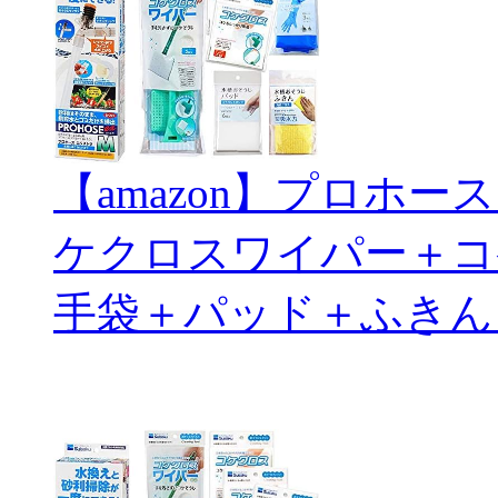
【amazon】プロホ
ケクロスワイパー＋コ
手袋＋パッド＋ふきん