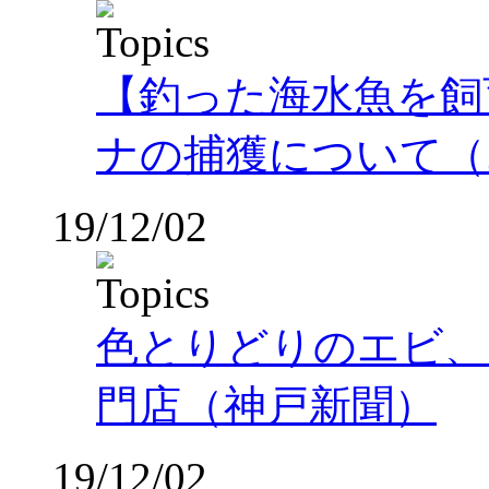
【釣った海水魚を飼
ナの捕獲について（
19/12/02
色とりどりのエビ、
門店（神戸新聞）
19/12/02