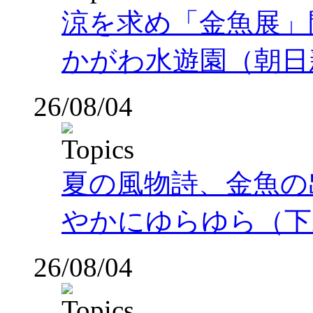
涼を求め「金魚展」
かがわ水遊園（朝日
26/08/04
夏の風物詩、金魚の
やかにゆらゆら（下
26/08/04