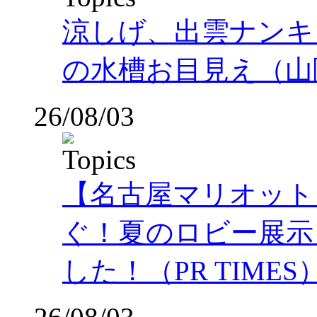
涼しげ、出雲ナンキ
の水槽お目見え（山
26/08/03
【名古屋マリオット
ぐ！夏のロビー展示
した！（PR TIMES