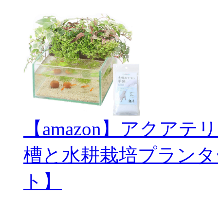
【amazon】アクアテ
槽と水耕栽培プランタ
ト】