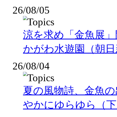
26/08/05
涼を求め「金魚展」
かがわ水遊園（朝日
26/08/04
夏の風物詩、金魚の
やかにゆらゆら（下