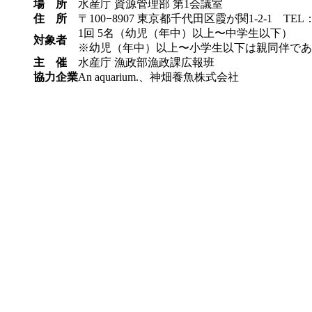
場 所
水産庁 資源管理部 第1会議室
住 所
〒100−8907 東京都千代田区霞が関1-2-1 TEL：03
1回 5名（幼児（年中）以上〜中学生以下）
対象者
※幼児（年中）以上〜小学生以下は親同伴であ
主 催
水産庁 漁政部漁政課広報班
協力企業
An aquarium.、神畑養魚株式会社