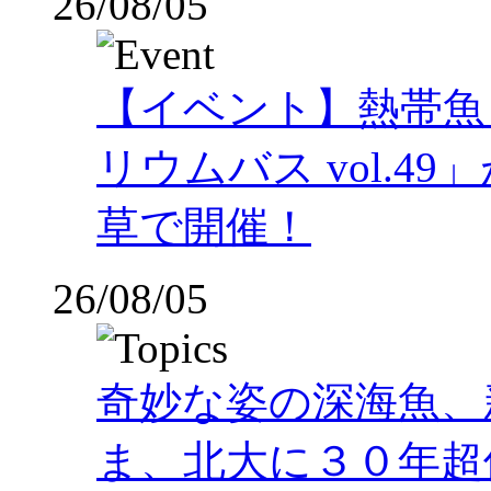
26/08/05
【イベント】熱帯魚
リウムバス vol.49」
草で開催！
26/08/05
奇妙な姿の深海魚、
ま、北大に３０年超