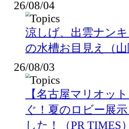
26/08/04
涼しげ、出雲ナンキ
の水槽お目見え（山
26/08/03
【名古屋マリオット
ぐ！夏のロビー展示
した！（PR TIMES