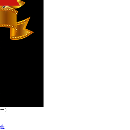
シー）
議会