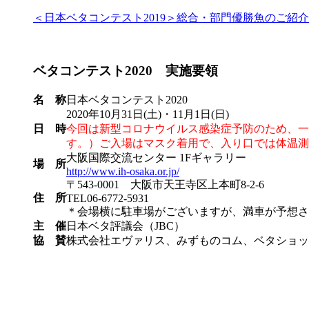
＜日本ベタコンテスト2019＞総合・部門優勝魚のご紹
ベタコンテスト2020 実施要領
名 称
日本ベタコンテスト2020
2020年10月31日(土)・11月1日(日)
日 時
今回は新型コロナウイルス感染症予防のため、一
す。）ご入場はマスク着用で、入り口では体温測
大阪国際交流センター 1Fギャラリー
場 所
http://www.ih-osaka.or.jp/
〒543-0001 大阪市天王寺区上本町8-2-6
住 所
TEL06-6772-5931
＊会場横に駐車場がございますが、満車が予想さ
主 催
日本ベタ評議会（JBC）
協 賛
株式会社エヴァリス、みずものコム、ベタショッ