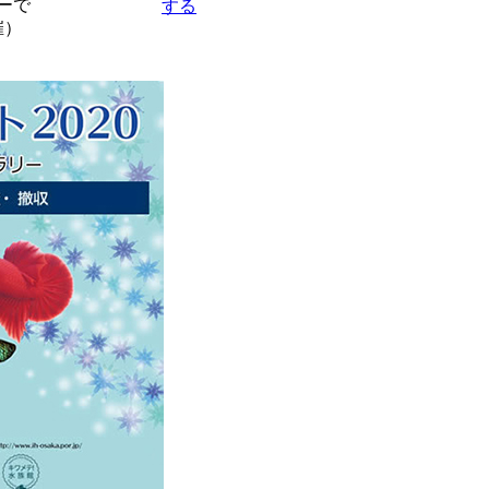
ターで
催）