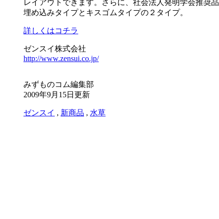
レイアウトできます。さらに、社会法人発明学会推奨品
埋め込みタイプとキスゴムタイプの２タイプ。
詳しくはコチラ
ゼンスイ株式会社
http://www.zensui.co.jp/
みずものコム編集部
2009年9月15日更新
ゼンスイ
,
新商品
,
水草