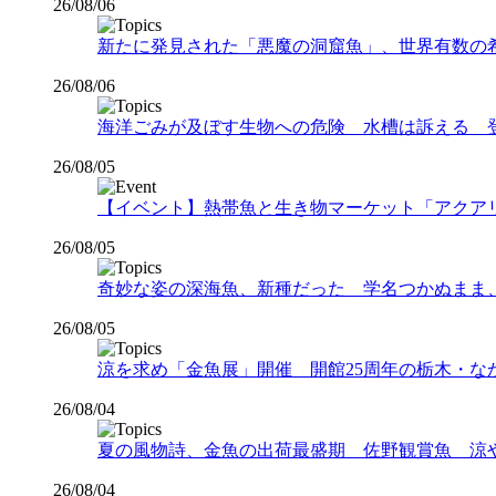
26/08/06
新たに発見された「悪魔の洞窟魚」、世界有数の希少な
26/08/06
海洋ごみが及ぼす生物への危険 水槽は訴える 
26/08/05
【イベント】熱帯魚と生き物マーケット「アクアリウムバス
26/08/05
奇妙な姿の深海魚、新種だった 学名つかぬまま
26/08/05
涼を求め「金魚展」開催 開館25周年の栃木・な
26/08/04
夏の風物詩、金魚の出荷最盛期 佐野観賞魚 涼
26/08/04