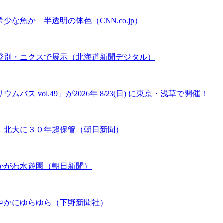
魚か 半透明の体色（CNN.co.jp）
登別・ニクスで展示（北海道新聞デジタル）
 vol.49」が2026年 8/23(日) に東京・浅草で開催！
、北大に３０年超保管（朝日新聞）
かがわ水遊園（朝日新聞）
やかにゆらゆら（下野新聞社）